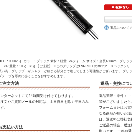
返品について
HEGP-000025］ カラー：ブラック 素材：軽量EVAフォーム サイズ：全長430mm グリ
: 58R 重量：105g ±3.5g 【ご注意】 ※このグリップはEVNROLLの38ツアースペッ
長い為、グリップ口がシャフトが細まる部分まで達してしまう可能性がございます。 グリ
プテープを厚めに巻くことをおすすめします。
ご注文方法
返品・交換につ
インターネットにて24時間受け付けております。
返品期限・条件： 
ご注文やご質問メールの対応は、土日祝日を除く平日のみ
等がございましたら
です。
フォームまたはお電
なる商品が届いた場
は、返送料は弊社負
ご返品の場合、返送
お支払い方法
願います。 一部お