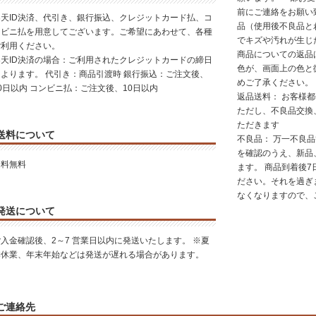
前にご連絡をお願い
楽天ID決済、代引き、銀行振込、クレジットカード払、コ
品（使用後不良品と
ンビニ払を用意してございます。ご希望にあわせて、各種
でキズや汚れが生じ
ご利用ください。
商品についての返品は
楽天ID決済の場合：ご利用されたクレジットカードの締日
色が、画面上の色と
によります。 代引き：商品引渡時 銀行振込：ご注文後、
めご了承ください。
0日以内 コンビニ払：ご注文後、10日以内
返品送料： お客様
ただし、不良品交換
ただきます
送料について
不良品： 万一不良
を確認のうえ、新品
送料無料
ます。 商品到着後
ださい。それを過ぎ
なくなりますので、
発送について
入金確認後、2～7 営業日以内に発送いたします。 ※夏
季休業、年末年始などは発送が遅れる場合があります。
ご連絡先