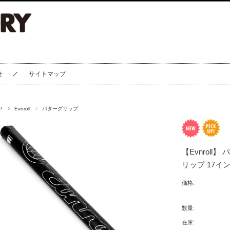
せ
サイトマップ
P
Evnroll
パターグリップ
【Evnroll
リップ 17イ
価格:
数量:
在庫: