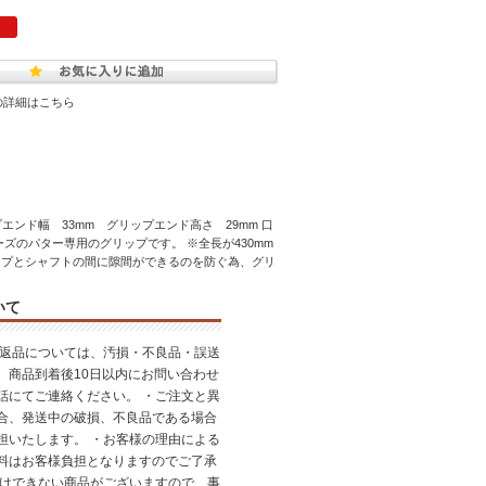
の詳細はこちら
ップエンド幅 33mm グリップエンド高さ 29mm 口
クシリーズのパター専用のグリップです。 ※全長が430mm
ップとシャフトの間に隙間ができるのを防ぐ為、グリ
いて
・返品については、汚損・不良品・誤送
、商品到着後10日以内にお問い合わせ
話にてご連絡ください。 ・ご注文と異
合、発送中の破損、不良品である場合
担いたします。 ・お客様の理由による
料はお客様負担となりますのでご了承
受けできない商品がございますので、事