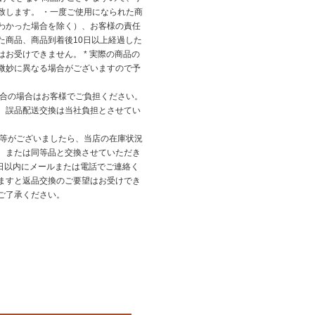
致します。 ・一度ご使用になられた商
わかった場合を除く）、お客様の責任
た商品、商品到着後10日以上経過した
お受けできません。 * 実際の商品の
微妙に異なる場合がございますので予
都合の場合はお客様でご負担ください。
、誤品配送交換は当社負担とさせてい
品等がございましたら、当店の在庫状況
、または同等品と交換させていただき
7日以内にメールまたは電話でご連絡く
ますと返品交換のご要望はお受けでき
ご了承ください。